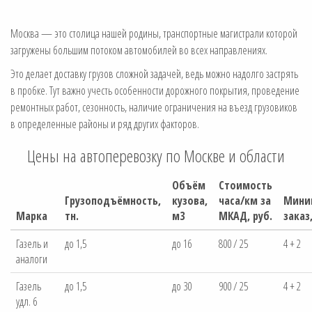
Москва — это столица нашей родины, транспортные магистрали которой
загружены большим потоком автомобилей во всех направлениях.
Это делает доставку грузов сложной задачей, ведь можно надолго застрять
в пробке. Тут важно учесть особенности дорожного покрытия, проведение
ремонтных работ, сезонность, наличие ограничения на въезд грузовиков
в определенные районы и ряд других факторов.
Цены на автоперевозку по Москве и области
Объём
Стоимость
Грузоподъёмность,
кузова,
часа/км за
Мини
Марка
тн.
м3
МКАД, руб.
заказ
Газель и
до 1,5
до 16
800 / 25
4 + 2
аналоги
Газель
до 1,5
до 30
900 / 25
4 + 2
удл. 6