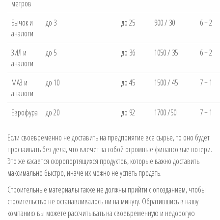
метров
Бычок и
до 3
до 25
900 / 30
6 + 2
аналоги
ЗИЛ и
до 5
до 36
1050 / 35
6 + 2
аналоги
МАЗ и
до 10
до 45
1500 / 45
7 + 1
аналоги
Еврофура
до 20
до 92
1700 /50
7 + 1
Если своевременно не доставить на предприятие все сырье, то оно будет
простаивать без дела, что влечет за собой огромные финансовые потери.
Это же касается скоропортящихся продуктов, которые важно доставить
максимально быстро, иначе их можно не успеть продать.
Строительные материалы также не должны прийти с опозданием, чтобы
строительство не останавливалось ни на минуту. Обратившись в нашу
компанию вы можете рассчитывать на своевременную и недорогую