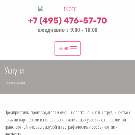
+7 (495) 476-57-70
ежедневно с 9:00 - 18:00
Toggle
МЕНЮ
navigation
Услуги
Главная
›
Услуги
Предприятиям-производителям очень нелегко начинать сотрудничество с
новыми партнёрами в непростых климатических условиях, с неразвитой
транспортной инфраструктурой и географическими особенностями
местности.